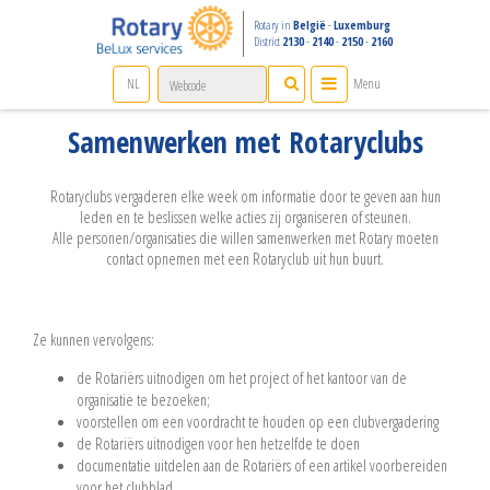
Rotary in
België
-
Luxemburg
District
2130
-
2140
-
2150
-
2160
NL
Menu
FR
Samenwerken met Rotaryclubs
EN
Rotaryclubs vergaderen elke week om informatie door te geven aan hun
leden en te beslissen welke acties zij organiseren of steunen.
Alle personen/organisaties die willen samenwerken met Rotary moeten
contact opnemen met een Rotaryclub uit hun buurt.
Ze kunnen vervolgens:
de Rotariërs uitnodigen om het project of het kantoor van de
organisatie te bezoeken;
voorstellen om een voordracht te houden op een clubvergadering
de Rotariërs uitnodigen voor hen hetzelfde te doen
documentatie uitdelen aan de Rotariërs of een artikel voorbereiden
voor het clubblad